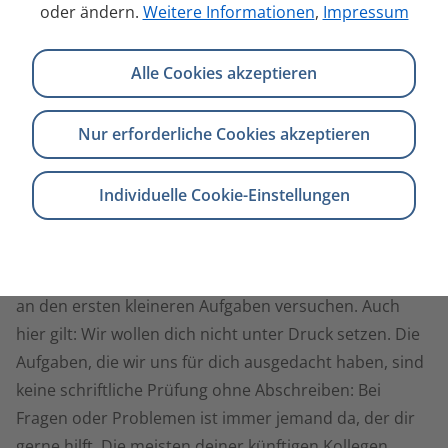
oder ändern.
Weitere Informationen
,
Impressum
der uns gegenübersaß, an dieser Stelle leider endet.
Wenn es für dich zu einem Schnuppertag kommen
Alle Cookies akzeptieren
sollte, hast du die Gelegenheit, unseren Betrieb und
deine potentiellen Kollegen kennenzulernen. Es geht
Nur erforderliche Cookies akzeptieren
uns vorrangig darum, dass wir dich und du uns in der
künftigen Arbeitsumgebung und in der Interaktion mit
dem Galileo-Team erleben. Eine Einladung zum
Individuelle Cookie-Einstellungen
gemeinsamen Mittagessen gehört ebenso dazu, wie
eine kleine Führung durch die Räumlichkeiten.
Außerdem kannst du dich in entspannter Atmosphäre
an den ersten kleineren Aufgaben versuchen. Auch
hier gilt: Wir wollen dich nicht unter Druck setzen. Die
Aufgaben, die wir uns für dich ausgedacht haben, sind
keine schriftliche Prüfung ohne Abschreiben: Bei
Fragen oder Problemen ist immer jemand da, der dir
gerne hilft. Die meisten deiner künftigen Kollegen