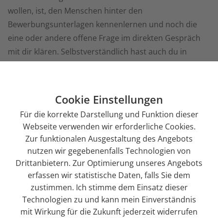
wollen, ist, den Menschen hinter den
Bewerbungsunterlagen kennenlernen und noch die
eine oder andere offene Frage im direkten Gespräch
mit dir klären. Selbstverständlich hast auch du in
diesem Rahmen die Möglichkeit von uns zu erfahren,
was dich interessiert und Fragen zur Stelle, zum
Unternehmen oder zu anderen Themen deines
Cookie Einstellungen
Interesses zu stellen.
Für die korrekte Darstellung und Funktion dieser
Webseite verwenden wir erforderliche Cookies.
3. Schnuppertag
Zur funktionalen Ausgestaltung des Angebots
Nach manchen Gesprächen ist unser Interesse so
nutzen wir gegebenenfalls Technologien von
groß, dass wir den Bewerber oder die Bewerberin in
Drittanbietern. Zur Optimierung unseres Angebots
erfassen wir statistische Daten, falls Sie dem
einem nächsten Schritt zum Schnuppertag bei Galileo
zustimmen. Ich stimme dem Einsatz dieser
einladen. Bei anderen Gesprächen freuen wir uns über
Technologien zu und kann mein Einverständnis
den Austausch und das gegenseitige Kennenlernen,
mit Wirkung für die Zukunft jederzeit widerrufen
auch wenn der Bewerbungsprozess für den Menschen,